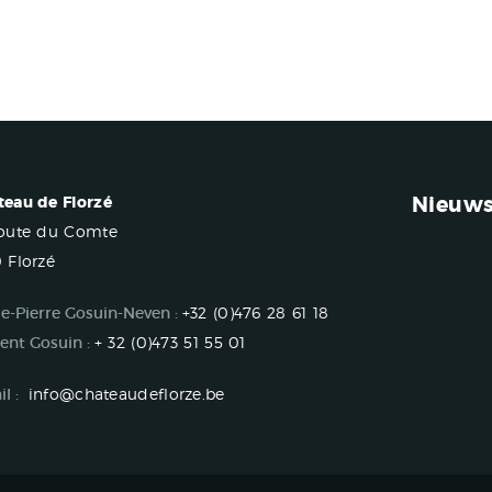
Nieuws
teau de Florzé
Route du Comte
 Florzé
e-Pierre Gosuin-Neven :
+32 (0)476 28 61 18
ent Gosuin :
+ 32 (0)473 51 55 01
l :
info@chateaudeflorze.be