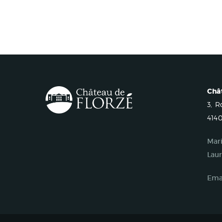
Châ
3, 
4140
Mari
Laur
Emai