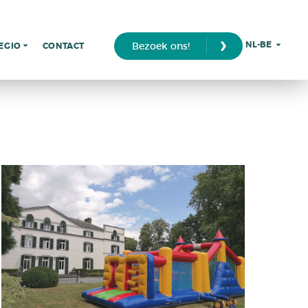
›
NL-BE
Bezoek ons!
EGIO
CONTACT