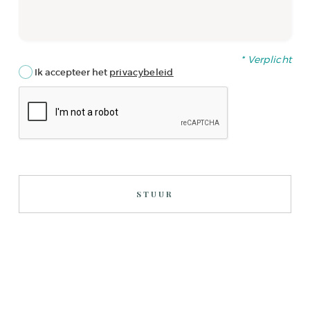
* Verplicht
Ik accepteer het
privacybeleid
STUUR
Dit
veld
moet
leeg
blijven