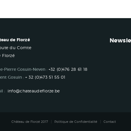
Newsle
teau de Florzé
Route du Comte
 Florzé
e-Pierre Gosuin-Neven :
+32 (0)476 28 61 18
ent Gosuin :
+ 32 (0)473 51 55 01
l :
info@chateaudeflorze.be
Château de Florzé 2017
Politique de Confidentialité
Contact