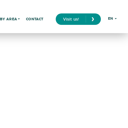
›
EN
Visit us!
BY AREA
CONTACT