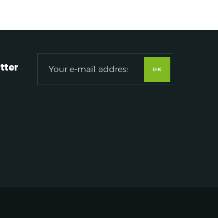
tter
OK