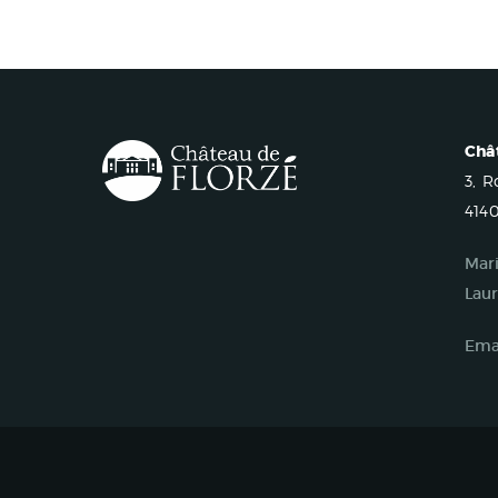
Châ
3, 
4140
Mari
Laur
Emai