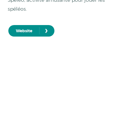
Speleo, activité amusante pour jouer les
spéléos.
›
Website