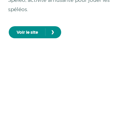
Speleo, activité amusante pour jouer les
spéléos.
›
Voir le site