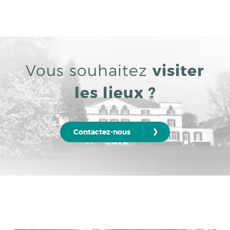
Vous souhaitez
visiter
les lieux ?
›
Contactez-nous